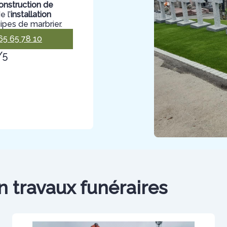
onstruction de
 l’
installation
ipes de marbrier.
65 65 78 10
/5
n travaux funéraires