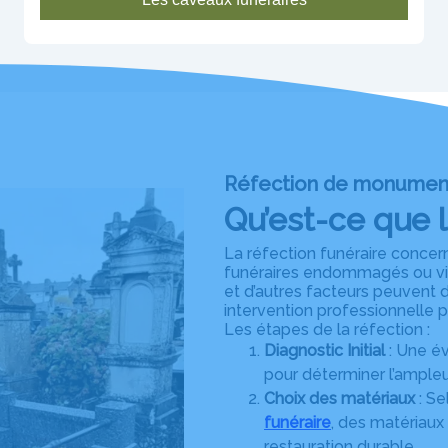
Réfection de monumen
Qu’est-ce que l
La réfection funéraire concer
funéraires endommagés ou viei
et d’autres facteurs peuvent d
intervention professionnelle po
Les étapes de la réfection :
Diagnostic Initial
: Une é
pour déterminer l’ample
Choix des matériaux
: Se
funéraire
, des matériaux
restauration durable.