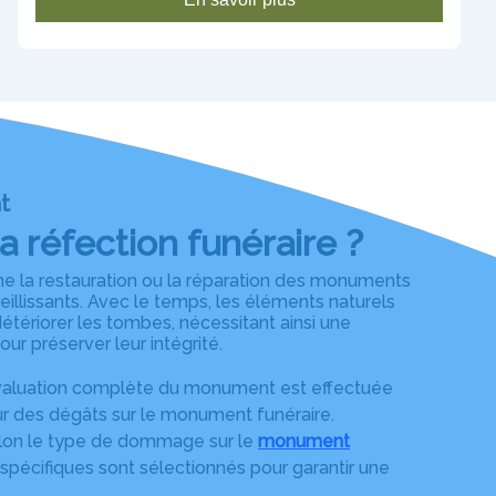
t
a réfection funéraire ?
ne la restauration ou la réparation des monuments
llissants. Avec le temps, les éléments naturels
étériorer les tombes, nécessitant ainsi une
ur préserver leur intégrité.
valuation complète du monument est effectuée
ur des dégâts sur le monument funéraire.
lon le type de dommage sur le
monument
 spécifiques sont sélectionnés pour garantir une