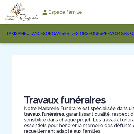
Aller
au
Espace famille
contenu
TAXIS
AMBULANCES
ORGANISER DES OBSÈQUES
PRÉVOIR SES 
Travaux funéraires
Notre Marbrerie Funéraire est spécialisée dans u
travaux funéraires
, garantissant qualité, respect
sensibilité dans chaque projet. Les travaux funéra
essentiels pour honorer la mémoire des défunts et 
recueillement adapté aux familles.