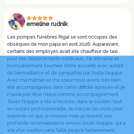
emeline rudnik
Les pompes funèbres Rigal se sont occupés des
obsèques de mon papa en avril 2026. Auparavant,
certains des employés avait été chauffeur de taxi
pour ses déplacements médicaux. J'ai été ravie et
incroyablement touchée d'être accueilli avec autant
de bienveillance et de sympathie par toute l'équipe.
Avec ma maman et ma soeur nous avons très bien
été accompagnées dans cette difficile épreuve et je
n'aurai pas rêvé mieux comme accompagnement.
Toute l'équipe a été à l'écoute, dans le soutien, tout
en restant professionnelle. Je n'ai pas les mots pour
exprimer ce que je ressens mais je ressent une
profonde reconnaissance envers toute l'équipe, qui a
été d'un soutien sans faille jusqu'à l'enterrement.