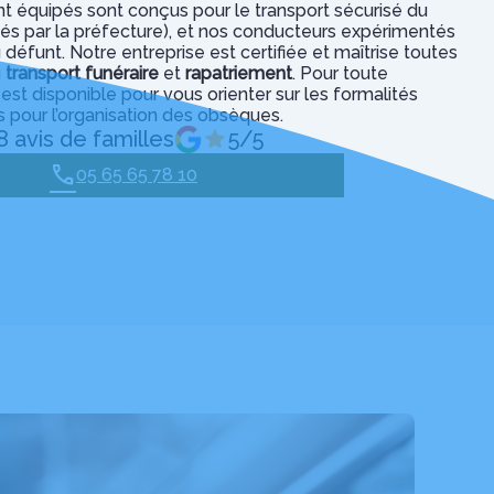
t équipés sont conçus pour le transport sécurisé du
risés par la préfecture), et nos conducteurs expérimentés
 défunt. Notre entreprise est certifiée et maîtrise toutes
u
transport funéraire
et
rapatriement
. Pour toute
 est disponible pour vous orienter sur les formalités
s pour l’organisation des obsèques.
8 avis de familles
5/5
05 65 65 78 10