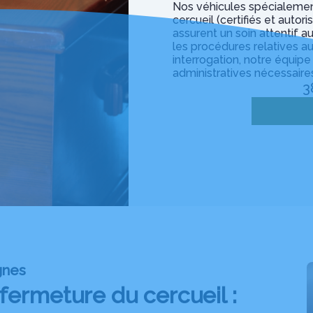
Nos véhicules spécialemen
cercueil (certifiés et auto
assurent un soin attentif au
les procédures relatives a
interrogation, notre équipe
administratives nécessaire
3
gnes
fermeture du cercueil :