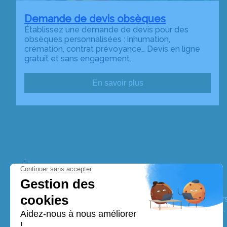
Demande de devis obsèques
Établissez une demande de devis pour des
obsèques personnalisées : inhumation,
crémation, contrat prévoyance… Devis en ligne
gratuit et sans engagement.
En savoir plus
Pompes Funèbres Rigal
Nos équipes vous aident à honorer la mémoire de la pe
perpétuer son souvenir dans le respect de ses volontés,
avec dignité dans son dernier voyage.