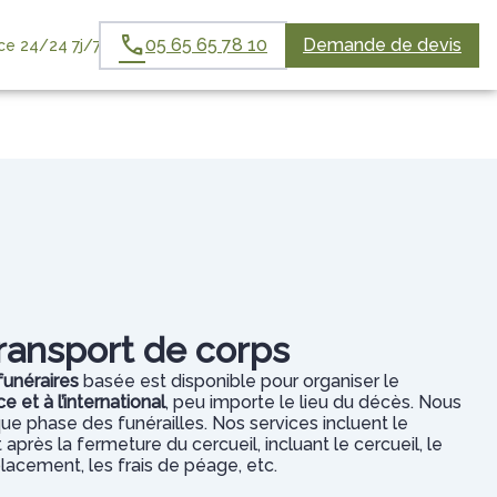
05 65 65 78 10
Demande de devis
e 24/24 7j/7
 FAMILLES
ESPACES HOMMAGES
ransport de corps
funéraires
basée est disponible pour organiser le
 et à l’international
, peu importe le lieu du décès. Nous
ue phase des funérailles. Nos services incluent le
après la fermeture du cercueil, incluant le cercueil, le
placement, les frais de péage, etc.