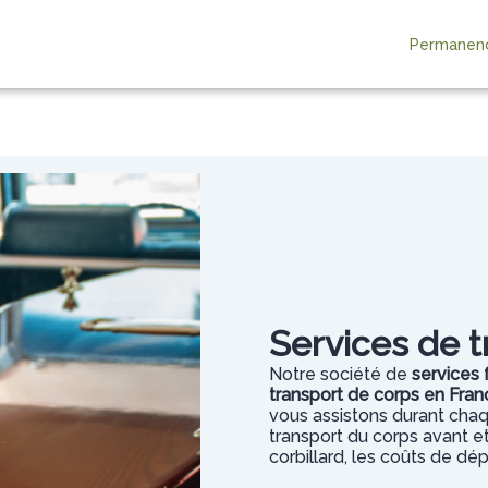
Permanenc
OBSÈQUES
MONUMENTS FUNÉRAIRES
NOTRE AGENCE
SERVICES AUX
Services de t
Notre société de
services 
transport de corps en France
vous assistons durant chaq
transport du corps avant et 
corbillard, les coûts de dé