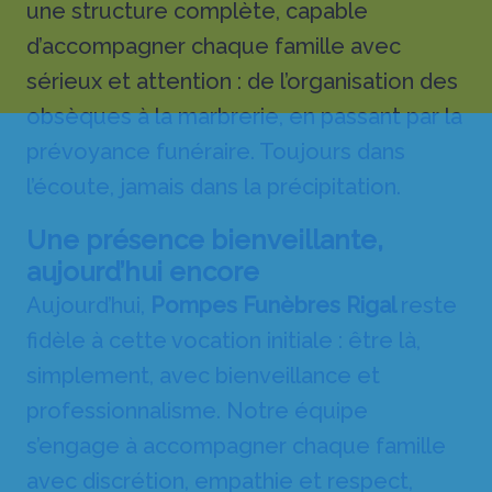
une structure complète, capable
d’accompagner chaque famille avec
sérieux et attention : de l’organisation des
obsèques à la marbrerie, en passant par la
prévoyance funéraire. Toujours dans
l’écoute, jamais dans la précipitation.
Une présence bienveillante,
aujourd’hui encore
Aujourd’hui,
Pompes Funèbres Rigal
reste
fidèle à cette vocation initiale : être là,
simplement, avec bienveillance et
professionnalisme. Notre équipe
s’engage à accompagner chaque famille
avec discrétion, empathie et respect,