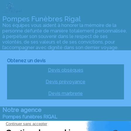
Pompes Funèbres Rigal
Nos équipes vous aident à honorer la mémoire de la
personne défunte de manière totalement personnalisée,
à perpétuer son souvenir dans le respect de ses
volontés, de ses valeurs et de ses convictions, pour
l’accompagner avec dignité dans son dernier voyage.
Obtenez un devis
Devis obsèques
Devis prévoyance
Devis marbrerie
Notre agence
Pompes funèbres RIGAL
05 65 65 78 10