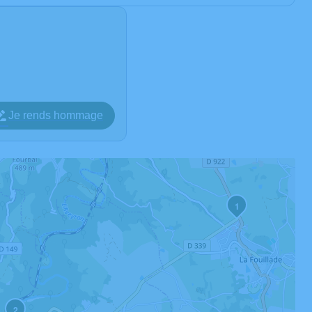
Je rends hommage
1
2