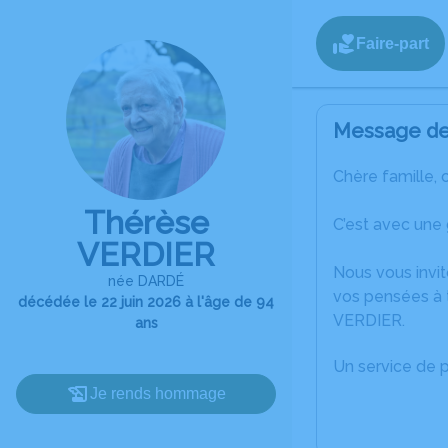
Faire-part
Message de 
Chère famille, 
Thérèse
C’est avec une
VERDIER
Nous vous invit
née DARDÉ
vos pensées à 
décédée le 22 juin 2026 à l'âge de 94
VERDIER.
ans
Un service de 
Je rends hommage