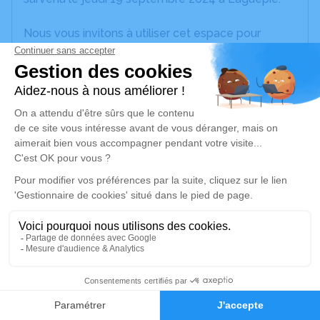
Nous vous invitons à utiliser cet espace pour
laisser vos condoléances, partager des photos
souvenirs, une anecdote ou exprimer vos pensées
à travers des poèmes ou des textes. Cet endroit
est un lieu d'expression dédié à honorer la
mémoire de Pierre ROUMIGUIERES.
Un service de plantation d’arbre hommage est
disponible ici
.
Je rends hommage
Cérémonie civile
mardi 24 septembre 2024 à 15h00
16
Cimetière de Laguépie
82250 Laguépie
Faire-part
Hommages