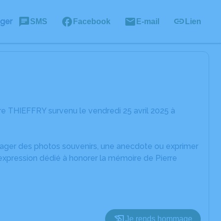
ager
SMS
Facebook
E-mail
Lien
re THIEFFRY survenu le vendredi 25 avril 2025 à
rtager des photos souvenirs, une anecdote ou exprimer
'expression dédié à honorer la mémoire de Pierre
Je rends hommage