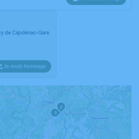
cy de Capdenac-Gare
Je rends hommage
2
3