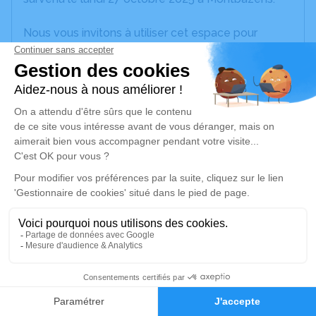
Nous vous invitons à utiliser cet espace pour
laisser vos condoléances, partager des photos
souvenirs, une anecdote ou exprimer vos pensées
à travers des poèmes ou des textes. Cet endroit
est un lieu d'expression dédié à honorer la
mémoire de Marie-Thérèse VALIÈRE.
Un service de plantation d’arbre hommage est
disponible ici
.
Je rends hommage
Cérémonie religieuse
vendredi 31 octobre 2025 à 15h00
1
Église de Sanvensa
12200 Sanvensa
Faire-part
Hommages