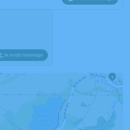
Je rends hommage
3