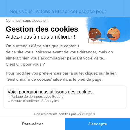
Nous vous invitons à utiliser cet espace pour
laisser vos condoléances, partager des photos
souvenirs, une anecdote ou exprimer vos pensées
à travers des poèmes ou des textes. Cet endroit
est un lieu d'expression dédié à honorer la
mémoire de Jacques SAJAS.
Un service de plantation d’arbre hommage est
disponible ici
.
Je rends hommage
Cérémonie religieuse
vendredi 14 juin 2024 à 15h00
6
Eglise de Bar de Bor-et-Bar
BOR ET BAR
Faire-part
Hommages
12270 Bor-et-Bar