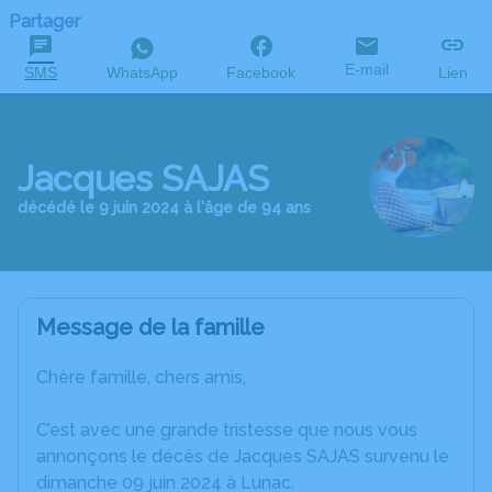
Partager
E-mail
SMS
WhatsApp
Facebook
Lien
Jacques SAJAS
décédé le 9 juin 2024 à l'âge de 94 ans
Message de la famille
Chère famille, chers amis,
C’est avec une grande tristesse que nous vous
annonçons le décès de Jacques SAJAS survenu le
dimanche 09 juin 2024 à Lunac.