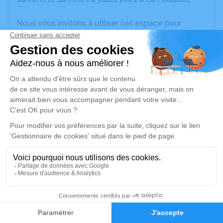
Nous vous invitons à utiliser cet espace pour
laisser vos condoléances, partager des photos
souvenirs, une anecdote ou exprimer vos pensées
à travers des poèmes ou des textes. Cet endroit
est un lieu d'expression dédié à honorer la
mémoire de Jacqueline GASPARINI.
Un service de plantation d’arbre hommage est
disponible ici
.
Je rends hommage
Cérémonie religieuse
mardi 27 juillet 2021 à 14h00
1
Eglise de La Fouillade
12270 La Fouillade
Faire-part
Hommages