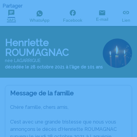
Partager
E-mail
SMS
WhatsApp
Facebook
Lien
Henriette
ROUMAGNAC
née LAGARRIGUE
décédée le 28 octobre 2021 à l'âge de 101 ans
Message de la famille
Chère famille, chers amis,
C’est avec une grande tristesse que nous vous
annonçons le décès d’Henriette ROUMAGNAC
survenu le jeudi 28 octobre 2021 à Laguépie.