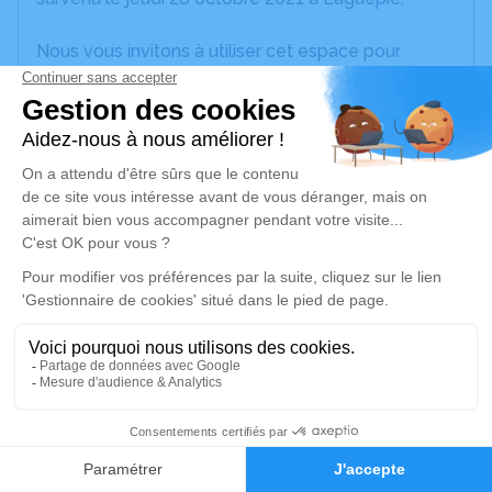
Nous vous invitons à utiliser cet espace pour
laisser vos condoléances, partager des photos
souvenirs, une anecdote ou exprimer vos pensées
à travers des poèmes ou des textes. Cet endroit
est un lieu d'expression dédié à honorer la
mémoire d’Henriette ROUMAGNAC.
Un service de plantation d’arbre hommage est
disponible ici
.
Je rends hommage
Cérémonie religieuse
mardi 02 novembre 2021 à 10h30
1
Laguépie-Église de Laguépie
82250 Laguépie
Faire-part
Hommages