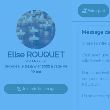
Faire-part
Message de 
Chère famille, 
Elise ROUQUET
C’est avec une
Villefranche-d
née FRAYSSE
décédée le 24 janvier 2022 à l'âge de
90 ans
Nous vous invit
vos pensées à t
ROUQUET.
Je rends hommage
Un service de 