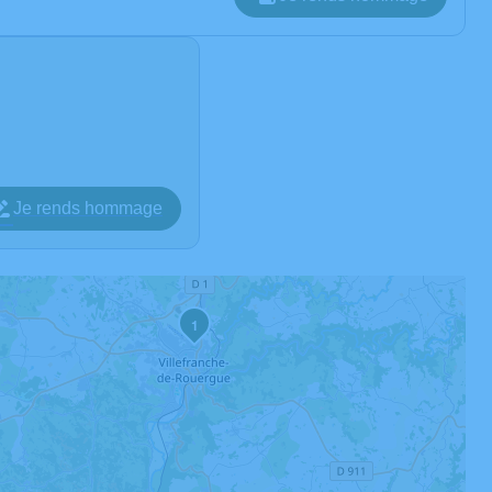
Je rends hommage
1