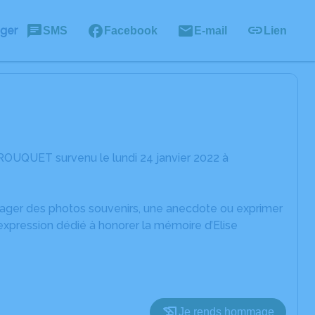
ager
SMS
Facebook
E-mail
Lien
 ROUQUET survenu le lundi 24 janvier 2022 à
rtager des photos souvenirs, une anecdote ou exprimer
expression dédié à honorer la mémoire d’Elise
Je rends hommage