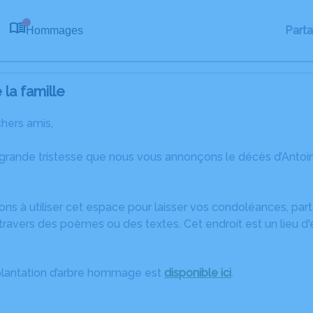
Part
Hommages
0
la famille
chers amis,
 grande tristesse que nous vous annonçons le décès d’Antoi
ons à utiliser cet espace pour laisser vos condoléances, pa
ravers des poèmes ou des textes. Cet endroit est un lieu d
plantation d’arbre hommage est
disponible ici
.