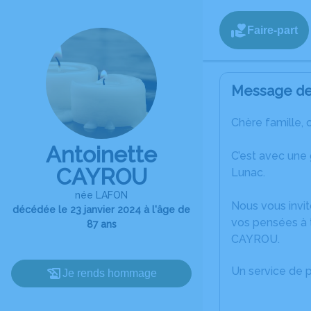
Faire-part
Message de 
Chère famille, 
Antoinette
C’est avec une
CAYROU
Lunac.
née LAFON
Nous vous invit
décédée le 23 janvier 2024 à l'âge de
vos pensées à t
87 ans
CAYROU.
Un service de 
Je rends hommage