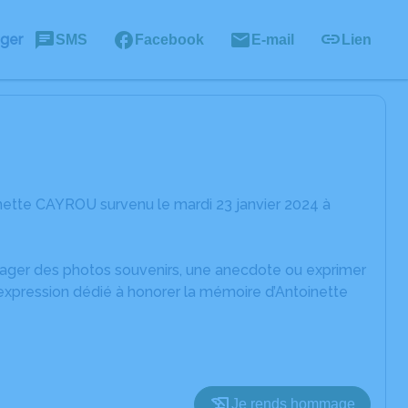
ager
SMS
Facebook
E-mail
Lien
nette CAYROU survenu le mardi 23 janvier 2024 à
rtager des photos souvenirs, une anecdote ou exprimer
'expression dédié à honorer la mémoire d’Antoinette
Je rends hommage