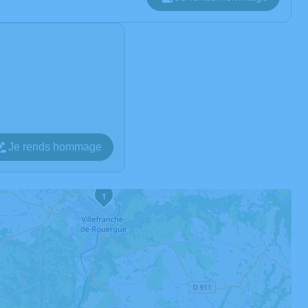
Je rends hommage
1